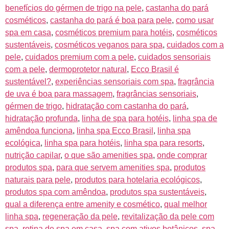
benefícios do gérmen de trigo na pele
,
castanha do pará
cosméticos
,
castanha do pará é boa para pele
,
como usar
spa em casa
,
cosméticos premium para hotéis
,
cosméticos
sustentáveis
,
cosméticos veganos para spa
,
cuidados com a
pele
,
cuidados premium com a pele
,
cuidados sensoriais
com a pele
,
dermoprotetor natural
,
Ecco Brasil é
sustentável?
,
experiências sensoriais com spa
,
fragrância
de uva é boa para massagem
,
fragrâncias sensoriais
,
gérmen de trigo
,
hidratação com castanha do pará
,
hidratação profunda
,
linha de spa para hotéis
,
linha spa de
amêndoa funciona
,
linha spa Ecco Brasil
,
linha spa
ecológica
,
linha spa para hotéis
,
linha spa para resorts
,
nutrição capilar
,
o que são amenities spa
,
onde comprar
produtos spa
,
para que servem amenities spa
,
produtos
naturais para pele
,
produtos para hotelaria ecológicos
,
produtos spa com amêndoa
,
produtos spa sustentáveis
,
qual a diferença entre amenity e cosmético
,
qual melhor
linha spa
,
regeneração da pele
,
revitalização da pele com
spa
,
rotina de spa em casa
,
spa com ativos botânicos
,
spa