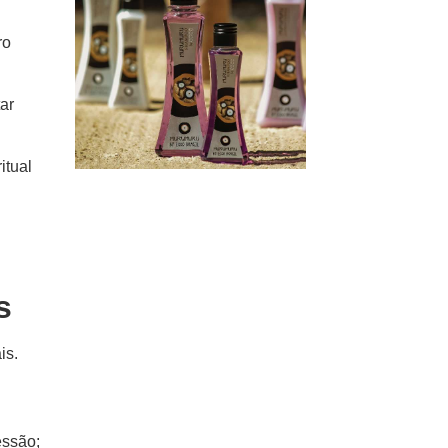
ro
ar
itual
s
is.
essão;