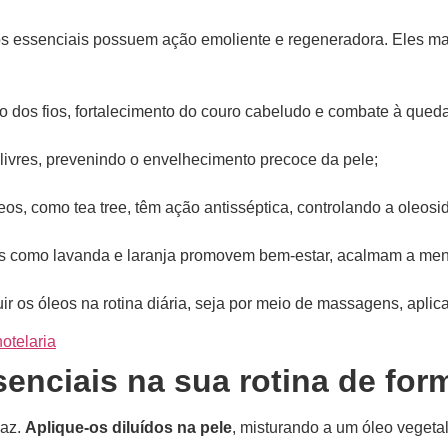
s essenciais possuem ação emoliente e regeneradora. Eles man
o dos fios, fortalecimento do couro cabeludo e combate à queda
livres, prevenindo o envelhecimento precoce da pele;
eos, como tea tree, têm ação antisséptica, controlando a oleosi
 como lavanda e laranja promovem bem-estar, acalmam a men
ir os óleos na rotina diária, seja por meio de massagens, aplic
otelaria
enciais na sua rotina de for
caz.
Aplique-os diluídos na pele
, misturando a um óleo vegeta