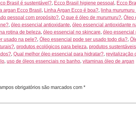
co Brasil é sustentável?
,
Ecco Brasil higiene pessoal
,
Ecco Bra
ha argan Ecco Brasil
,
Linha Argan Ecco é boa?
,
linha murumuru 
ado pessoal com propósito?
,
O que é óleo de murumuru?
,
Óleo 
cne?
,
óleo essencial antioxidante
,
óleo essencial antioxidante n
na rotina de beleza
,
óleo essencial no skincare
,
óleo essencial
er usado na pele?
,
Óleo essencial pode ser usado todo dia?
,
Ól
turais?
,
produtos ecológicos para beleza
,
produtos sustentávei
ados?
,
Qual melhor óleo essencial para hidratar?
,
revitalização
lo
,
uso de óleos essenciais no banho
,
vitaminas óleo de argan
ampos obrigatórios são marcados com
*