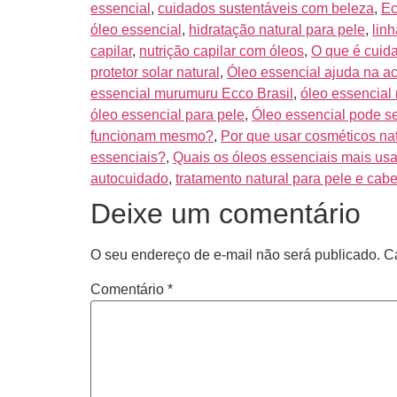
essencial
,
cuidados sustentáveis com beleza
,
Ec
óleo essencial
,
hidratação natural para pele
,
lin
capilar
,
nutrição capilar com óleos
,
O que é cuid
protetor solar natural
,
Óleo essencial ajuda na a
essencial murumuru Ecco Brasil
,
óleo essencial 
óleo essencial para pele
,
Óleo essencial pode s
funcionam mesmo?
,
Por que usar cosméticos na
essenciais?
,
Quais os óleos essenciais mais us
autocuidado
,
tratamento natural para pele e cabe
Deixe um comentário
O seu endereço de e-mail não será publicado.
C
Comentário
*