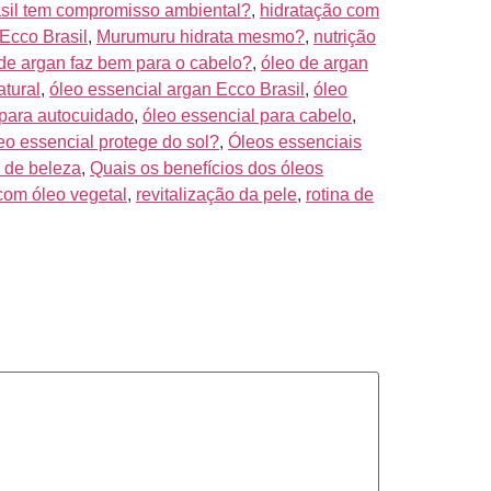
sil tem compromisso ambiental?
,
hidratação com
Ecco Brasil
,
Murumuru hidrata mesmo?
,
nutrição
de argan faz bem para o cabelo?
,
óleo de argan
atural
,
óleo essencial argan Ecco Brasil
,
óleo
 para autocuidado
,
óleo essencial para cabelo
,
eo essencial protege do sol?
,
Óleos essenciais
s de beleza
,
Quais os benefícios dos óleos
 com óleo vegetal
,
revitalização da pele
,
rotina de