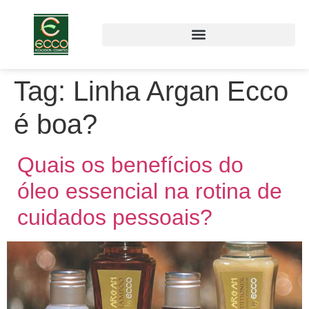
Tag:
Linha Argan Ecco
é boa?
Quais os benefícios do
óleo essencial na rotina de
cuidados pessoais?