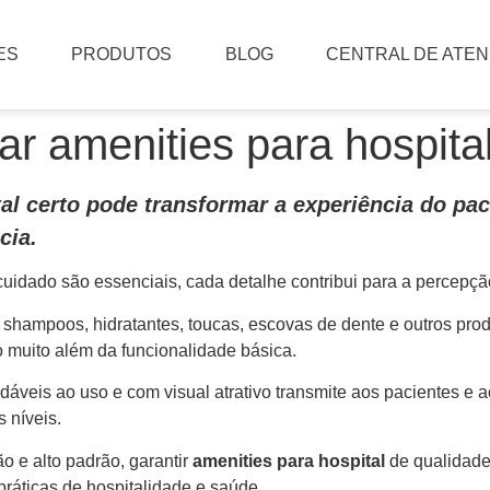
ES
PRODUTOS
BLOG
CENTRAL DE ATE
r amenities para hospita
al certo pode transformar a experiência do pac
cia.
 cuidado são essenciais, cada detalhe contribui para a percep
shampoos, hidratantes, toucas, escovas de dente e outros p
o muito além da funcionalidade básica.
áveis ao uso e com visual atrativo transmite aos pacientes e a
s níveis.
 e alto padrão, garantir
amenities para hospital
de qualidade
práticas de hospitalidade e saúde.