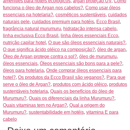
amenities para hotéis ecológicos
,
argan proteção UV
,
Como
funciona o óleo de Argan nos cabelos?
,
Como usar óleos
essenciais na hotelaria?
,
cosméticos sustentáveis
,
cuidados
naturais pele
,
cuidados premium para hotéis
,
Ecco Brasil
,
fragrância natural murumuru
,
hidratação intensa cabelo
,
linha exclusiva Ecco Brasil
,
linha óleos essenciais Ecco
,
nutrição capilar hotel
,
O que são óleos essenciais naturais?
,
O que significa ácido oléico na composição?
,
óleo de argan
,
Óleo de Argan protege contra o sol?
,
óleo de murumuru
,
óleos essenciais
,
Óleos essenciais são bons para a pele?
,
óleos para hotelaria
,
Onde comprar óleos essenciais para
hotel?
,
Os produtos da Ecco Brasil são veganos?
,
Para que
serve o óleo de Argan?
,
produtos com ácido oléico
,
produtos
sustentáveis hotelaria
,
Quais os benefícios do óleo de
Murumuru?
,
Quais os diferenciais da linha Murumuru?
,
Quais vitaminas tem no Argan?
,
Qual a origem do
Murumuru?
,
sustentabilidade em hotéis
,
vitamina E para
cabelo