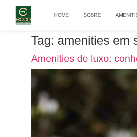
HOME
SOBRE
AMENITI
Tag:
amenities em 
Amenities de luxo: conh